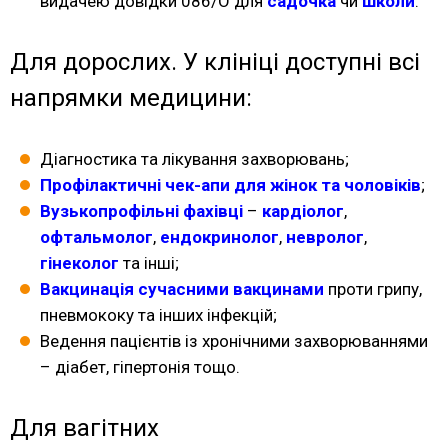
видачею довідки 086/О для
садочка
чи
школи
.
Для дорослих. У клініці доступні всі
напрямки медицини:
Діагностика та лікування захворювань;
Профілактичні чек-апи для жінок та чоловіків
;
Вузькопрофільні фахівці
–
кардіолог
,
офтальмолог
,
ендокринолог
,
невролог
,
гінеколог
та інші;
Вакцинація сучасними вакцинами
проти грипу,
пневмококу та інших інфекцій;
Ведення пацієнтів із хронічними захворюваннями
– діабет, гіпертонія тощо.
Для вагітних