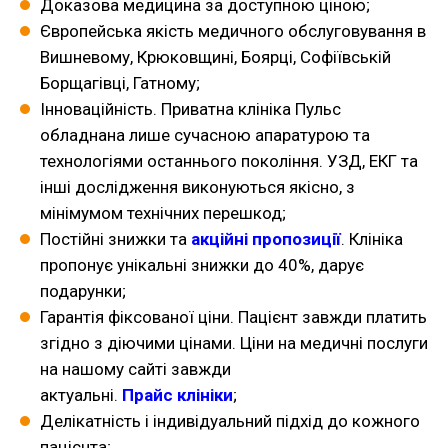
Доказова медицина за доступною ціною;
Європейська якість медичного обслуговування в
Вишневому, Крюковщині, Боярці, Софіївській
Борщагівці, Гатному;
Інноваційність. Приватна клініка Пульс
обладнана лише сучасною апаратурою та
технологіями останнього покоління. УЗД, ЕКГ та
інші дослідження виконуються якісно, з
мінімумом технічних перешкод;
Постійні знижки та
акційні пропозиції
. К
лініка
пропонує унікальні знижки до 40%, дарує
подарунки;
Гарантія фіксованої ціни. Пацієнт завжди платить
згідно з діючими цінами. Ціни на медичні послуги
на нашому сайті завжди
актуальні.
Прайс клініки
;
Делікатність і індивідуальний підхід до кожного
пацієнта;